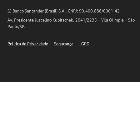
Análises Econômicas
Horários de Atendimento
© Banco Santander (Brasil) S.A., CNPJ: 90.400.888/0001-42
Definições de Cookies
Av. Presidente Juscelino Kubitschek, 2041/2235 – Vila Olímpia – São
Telefones
Paulo/SP.
Segurança
Política de Privacidade
Segurança
LGPD
Ética – Canal de denúncia