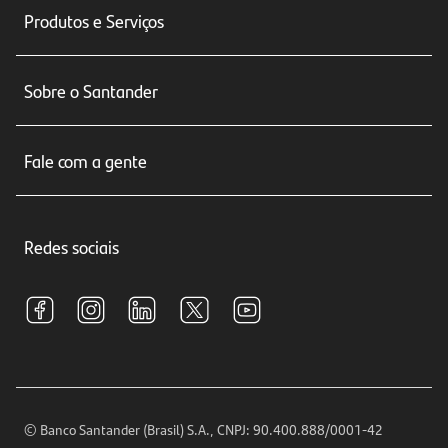
Produtos e Serviços
Conta corrente
Sobre o Santander
Cartões de crédito
Sobre nós
Seguros
Fale com a gente
Educação Financeira
Crédito e Financiamentos
Central de Atendimento
Trabalhe conosco
Investimentos
Redes sociais
Central de Renegociação
Sustentabilidade
Tarifas e pacotes de serviços
S.A.C
Relações com Investidores
Para sua Empresa
Ouvidoria
Imprensa
Encontre nossas agências
Análises Econômicas
Horários de Atendimento
© Banco Santander (Brasil) S.A., CNPJ: 90.400.888/0001-42
Definições de Cookies