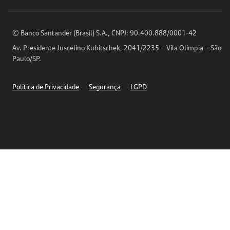
Encontre nossas agências
Análises Econômicas
Horários de Atendimento
© Banco Santander (Brasil) S.A., CNPJ: 90.400.888/0001-42
Definições de Cookies
Av. Presidente Juscelino Kubitschek, 2041/2235 – Vila Olímpia – São
Telefones
Paulo/SP.
Segurança
Política de Privacidade
Segurança
LGPD
Ética – Canal de denúncia