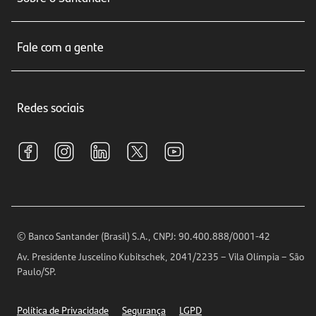
Cartões de crédito
Sobre nós
Seguros
Fale com a gente
Educação Financeira
Crédito e Financiamentos
Central de Atendimento
Trabalhe conosco
Investimentos
Redes sociais
Central de Renegociação
Sustentabilidade
Tarifas e pacotes de serviços
S.A.C
Relações com Investidores
Para sua Empresa
Ouvidoria
Imprensa
Encontre nossas agências
Análises Econômicas
Horários de Atendimento
© Banco Santander (Brasil) S.A., CNPJ: 90.400.888/0001-42
Definições de Cookies
Av. Presidente Juscelino Kubitschek, 2041/2235 – Vila Olímpia – São
Telefones
Paulo/SP.
Segurança
Política de Privacidade
Segurança
LGPD