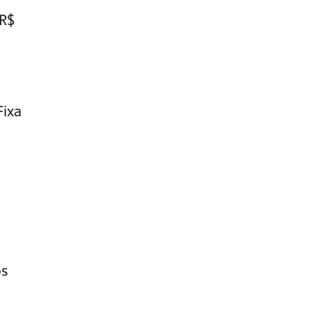
 R$
Fixa
os