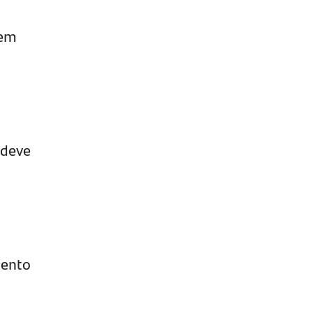
rem
 deve
mento