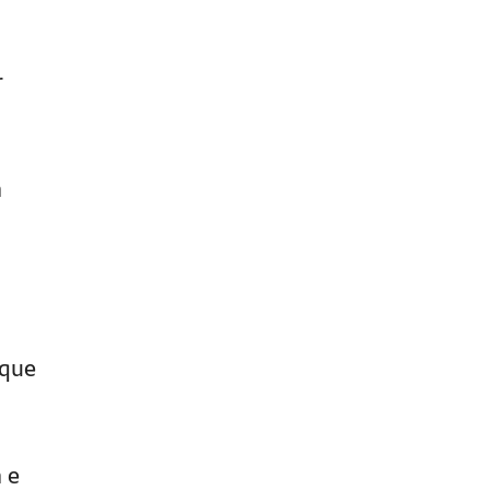
r
a
 que
 e