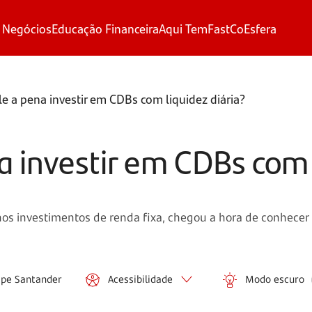
 Negócios
Educação Financeira
Aqui Tem
FastCo
Esfera
ale a pena investir em CDBs com liquidez diária?
na investir em CDBs com 
s investimentos de renda fixa, chegou a hora de conhecer os
ipe Santander
Acessibilidade
Modo escuro