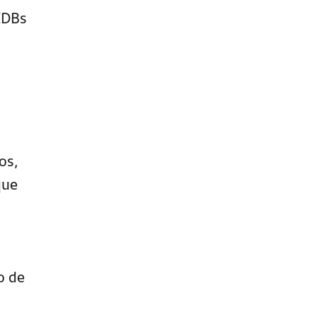
CDBs
os,
ue
o de