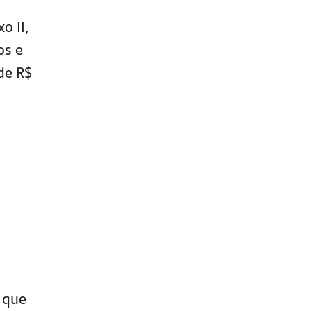
o II,
os e
de R$
a que