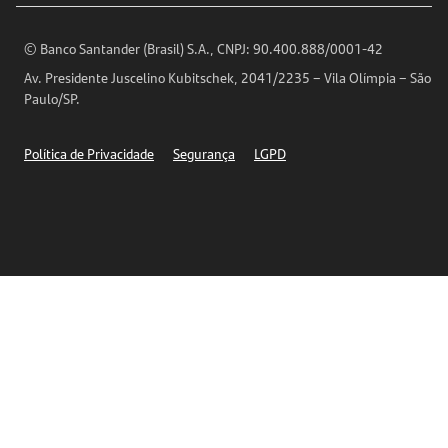
Encontre nossas agências
Análises Econômicas
Horários de Atendimento
© Banco Santander (Brasil) S.A., CNPJ: 90.400.888/0001-42
Definições de Cookies
Av. Presidente Juscelino Kubitschek, 2041/2235 – Vila Olímpia – São
Telefones
Paulo/SP.
Segurança
Política de Privacidade
Segurança
LGPD
Ética – Canal de denúncia