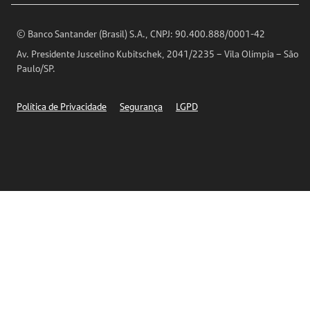
Encontre nossas agências
Análises Econômicas
Horários de Atendimento
© Banco Santander (Brasil) S.A., CNPJ: 90.400.888/0001-42
Definições de Cookies
Av. Presidente Juscelino Kubitschek, 2041/2235 – Vila Olímpia – São
Telefones
Paulo/SP.
Segurança
Política de Privacidade
Segurança
LGPD
Ética – Canal de denúncia