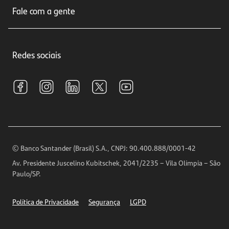
Seguros
Fale com a gente
Educação Financeira
Crédito e Financiamentos
Central de Atendimento
Trabalhe conosco
Investimentos
Redes sociais
Central de Renegociação
Sustentabilidade
Tarifas e pacotes de serviços
S.A.C
Relações com Investidores
Para sua Empresa
Ouvidoria
Imprensa
Encontre nossas agências
Análises Econômicas
Horários de Atendimento
© Banco Santander (Brasil) S.A., CNPJ: 90.400.888/0001-42
Definições de Cookies
Av. Presidente Juscelino Kubitschek, 2041/2235 – Vila Olímpia – São
Telefones
Paulo/SP.
Segurança
Política de Privacidade
Segurança
LGPD
Ética – Canal de denúncia