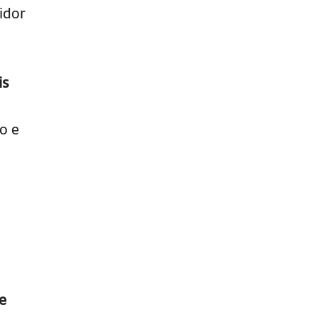
idor
is
o e
e