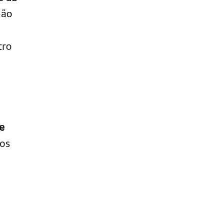
ão
a
cro
e
 os