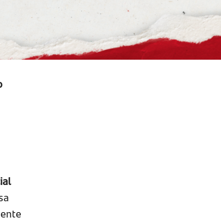
o
,
ial
sa
mente