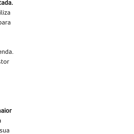
tada.
liza
para
enda.
stor
aior
a
 sua