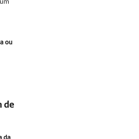
m um
ia ou
n de
a da