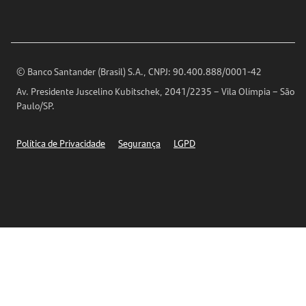
Para sua Empresa
Ouvidoria
Imprensa
Encontre nossas agências
Análises Econômicas
Horários de Atendimento
© Banco Santander (Brasil) S.A., CNPJ: 90.400.888/0001-42
Definições de Cookies
Av. Presidente Juscelino Kubitschek, 2041/2235 – Vila Olímpia – São
Telefones
Paulo/SP.
Segurança
Política de Privacidade
Segurança
LGPD
Ética – Canal de denúncia