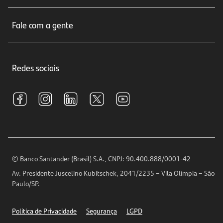
Cartões de crédito
Sobre nós
Seguros
Fale com a gente
Educação Financeira
Crédito e Financiamentos
Central de Atendimento
Trabalhe conosco
Investimentos
Redes sociais
Central de Renegociação
Sustentabilidade
Tarifas e pacotes de serviços
S.A.C
Relações com Investidores
Para sua Empresa
Ouvidoria
Imprensa
Encontre nossas agências
Análises Econômicas
Horários de Atendimento
© Banco Santander (Brasil) S.A., CNPJ: 90.400.888/0001-42
Definições de Cookies
Av. Presidente Juscelino Kubitschek, 2041/2235 – Vila Olímpia – São
Telefones
Paulo/SP.
Segurança
Política de Privacidade
Segurança
LGPD