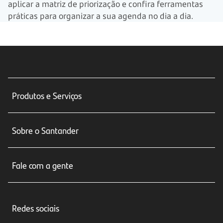
aplicar a matriz de priorização e confira ferramentas
práticas para organizar a sua agenda no dia a dia.
Produtos e Serviços
Conta corrente
Sobre o Santander
Cartões de crédito
Sobre nós
Seguros
Fale com a gente
Educação Financeira
Crédito e Financiamentos
Central de Atendimento
Trabalhe conosco
Investimentos
Redes sociais
Central de Renegociação
Sustentabilidade