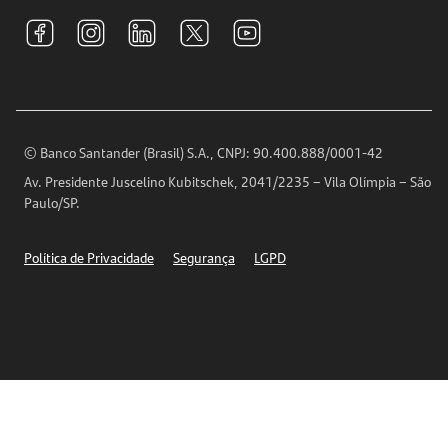
Tarifas e pacotes de serviços
S.A.C
Relações com Investidores
Para sua Empresa
Ouvidoria
Imprensa
Encontre nossas agências
Análises Econômicas
Horários de Atendimento
© Banco Santander (Brasil) S.A., CNPJ: 90.400.888/0001-42
Definições de Cookies
Av. Presidente Juscelino Kubitschek, 2041/2235 – Vila Olímpia – São
Telefones
Paulo/SP.
Segurança
Política de Privacidade
Segurança
LGPD
Ética – Canal de denúncia