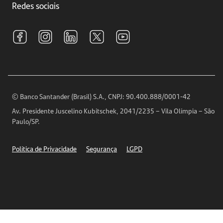
Investimentos
Redes sociais
Central de Renegociação
Sustentabilidade
Tarifas e pacotes de serviços
S.A.C
Relações com Investidores
Para sua Empresa
Ouvidoria
Imprensa
Encontre nossas agências
Análises Econômicas
Horários de Atendimento
© Banco Santander (Brasil) S.A., CNPJ: 90.400.888/0001-42
Definições de Cookies
Av. Presidente Juscelino Kubitschek, 2041/2235 – Vila Olímpia – São
Telefones
Paulo/SP.
Segurança
Política de Privacidade
Segurança
LGPD
Ética – Canal de denúncia