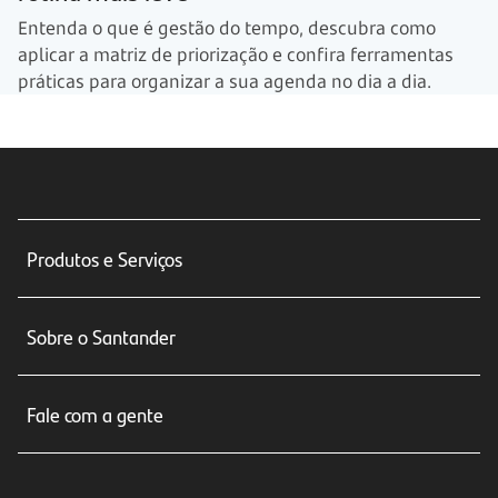
Entenda o que é gestão do tempo, descubra como
aplicar a matriz de priorização e confira ferramentas
práticas para organizar a sua agenda no dia a dia.
Produtos e Serviços
Conta corrente
Sobre o Santander
Cartões de crédito
Sobre nós
Seguros
Fale com a gente
Educação Financeira
Crédito e Financiamentos
Central de Atendimento
Trabalhe conosco