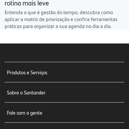
rotina mais leve
Entenda o que é gestão do tempo, descubra como
aplicar a matriz de priorização e confira ferramentas
práticas para organizar a sua agenda no dia a dia.
Produtos e Serviços
Conta corrente
Sobre o Santander
Cartões de crédito
Sobre nós
Seguros
Fale com a gente
Educação Financeira
Crédito e Financiamentos
Central de Atendimento