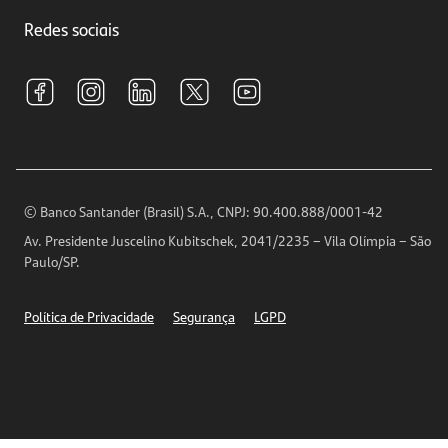
Trabalhe conosco
Investimentos
Redes sociais
Central de Renegociação
Sustentabilidade
Tarifas e pacotes de serviços
S.A.C
Relações com Investidores
Para sua Empresa
Ouvidoria
Imprensa
Encontre nossas agências
Análises Econômicas
Horários de Atendimento
© Banco Santander (Brasil) S.A., CNPJ: 90.400.888/0001-42
Definições de Cookies
Av. Presidente Juscelino Kubitschek, 2041/2235 – Vila Olímpia – São
Telefones
Paulo/SP.
Segurança
Política de Privacidade
Segurança
LGPD
Ética – Canal de denúncia