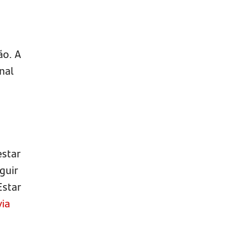
ão. A
nal
s
estar
guir
Estar
ia