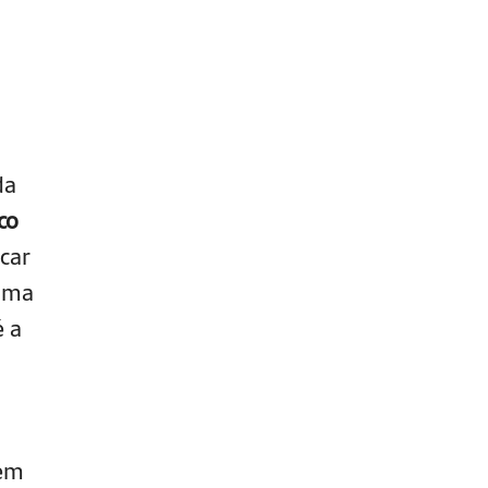
da
co
icar
 uma
é a
em