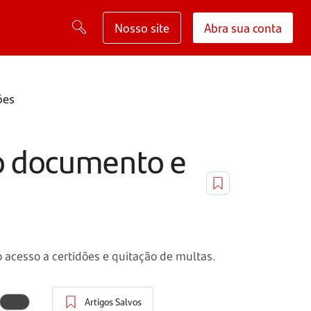
Nosso site
Abra sua conta
ões
r o documento e
 o acesso a certidões e quitação de multas.
Artigos Salvos