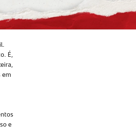
l.
o. É,
eira,
s em
entos
so e