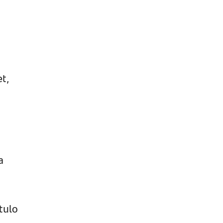
et,
a
tulo