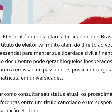
a Eleitoral é um dos pilares da cidadania no Brasi
 título de eleitor
vai muito além do direito ao vot
sencial para manter sua liberdade civil e financ
r do documento pode gerar bloqueios inesperado
 como a emissão de passaporte, posse em cargos
matrícula em universidades.
ar como consultar seu status atual, os procedim
diferenças entre um título cancelado e um suspen
ituação eleitoral.