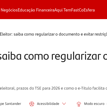
 Negócios
Educação Financeira
Aqui Tem
FastCo
Esfera
 Eleitor: saiba como regularizar o documento e evitar restriç
: saiba como regulariza
eleitoral, prazos do TSE para 2026 e como o e-Título facilita
ipe Santander
Acessibilidade
Modo escuro