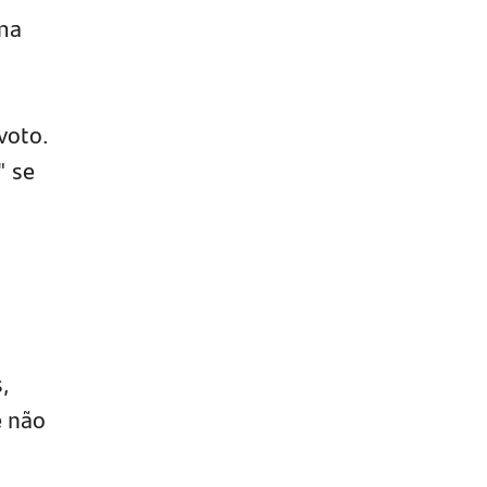
uma
 voto.
" se
,
e não