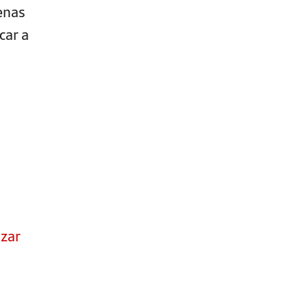
enas
car a
izar