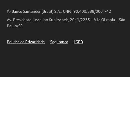
Análises Econômicas
Horários de Atendimento
© Banco Santander (Brasil) S.A., CNPJ: 90.400.888/0001-42
Definições de Cookies
Av. Presidente Juscelino Kubitschek, 2041/2235 – Vila Olímpia – São
Telefones
Paulo/SP.
Segurança
Política de Privacidade
Segurança
LGPD
Ética – Canal de denúncia