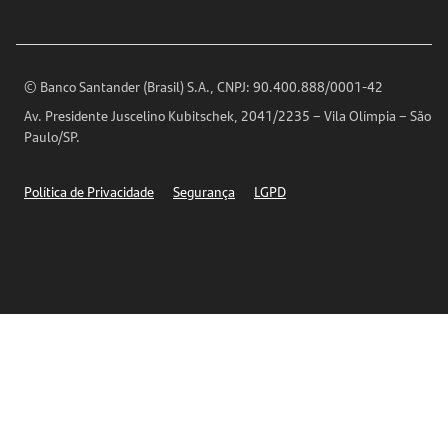
Imprensa
Encontre nossas agências
Análises Econômicas
Horários de Atendimento
© Banco Santander (Brasil) S.A., CNPJ: 90.400.888/0001-42
Definições de Cookies
Av. Presidente Juscelino Kubitschek, 2041/2235 – Vila Olímpia – São
Telefones
Paulo/SP.
Segurança
Política de Privacidade
Segurança
LGPD
Ética – Canal de denúncia