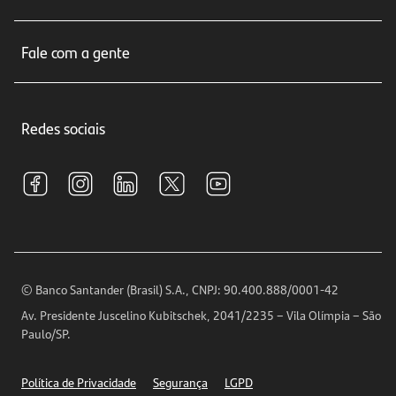
Cartões de crédito
Sobre nós
Seguros
Fale com a gente
Educação Financeira
Crédito e Financiamentos
Central de Atendimento
Trabalhe conosco
Investimentos
Redes sociais
Central de Renegociação
Sustentabilidade
Tarifas e pacotes de serviços
S.A.C
Relações com Investidores
Para sua Empresa
Ouvidoria
Imprensa
Encontre nossas agências
Análises Econômicas
Horários de Atendimento
© Banco Santander (Brasil) S.A., CNPJ: 90.400.888/0001-42
Definições de Cookies
Av. Presidente Juscelino Kubitschek, 2041/2235 – Vila Olímpia – São
Telefones
Paulo/SP.
Segurança
Política de Privacidade
Segurança
LGPD