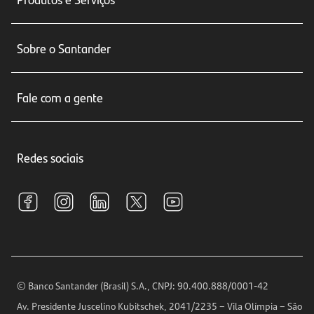
Conta corrente
Sobre o Santander
Cartões de crédito
Sobre nós
Seguros
Fale com a gente
Educação Financeira
Crédito e Financiamentos
Central de Atendimento
Trabalhe conosco
Investimentos
Redes sociais
Central de Renegociação
Sustentabilidade
Tarifas e pacotes de serviços
S.A.C
Relações com Investidores
Para sua Empresa
Ouvidoria
Imprensa
Encontre nossas agências
Análises Econômicas
Horários de Atendimento
© Banco Santander (Brasil) S.A., CNPJ: 90.400.888/0001-42
Definições de Cookies
Av. Presidente Juscelino Kubitschek, 2041/2235 – Vila Olímpia – São