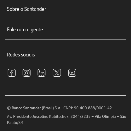
Conta corrente
Sobre o Santander
Cartões de crédito
Sobre nós
Seguros
Fale com a gente
Educação Financeira
Crédito e Financiamentos
Central de Atendimento
Trabalhe conosco
Investimentos
Redes sociais
Central de Renegociação
Sustentabilidade
Tarifas e pacotes de serviços
S.A.C
Relações com Investidores
Para sua Empresa
Ouvidoria
Imprensa
Encontre nossas agências
Análises Econômicas
Horários de Atendimento
© Banco Santander (Brasil) S.A., CNPJ: 90.400.888/0001-42
Definições de Cookies
Av. Presidente Juscelino Kubitschek, 2041/2235 – Vila Olímpia – São
Telefones
Paulo/SP.