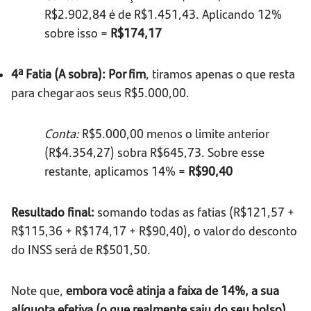
R$2.902,84 é de R$1.451,43. Aplicando 12%
sobre isso =
R$174,17
4ª Fatia (A sobra):
Por fim
, tiramos apenas o que resta
para chegar aos seus R$5.000,00.
Conta:
R$5.000,00 menos o limite anterior
(R$4.354,27) sobra R$645,73. Sobre esse
restante, aplicamos 14% =
R$90,40
Resultado final:
somando todas as fatias (R$121,57 +
R$115,36 + R$174,17 + R$90,40), o valor do desconto
do INSS será de R$501,50.
Note que,
embora você atinja a faixa de 14%, a sua
alíquota efetiva (o que realmente saiu do seu bolso)