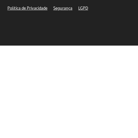
Segurança
Política de Privacidade
Segurança
LGPD
Ética – Canal de denúncia