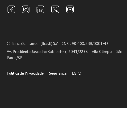
Tarifas e pacotes de serviços
S.A.C
Relações com Investidores
Para sua Empresa
Ouvidoria
Imprensa
Encontre nossas agências
Análises Econômicas
Horários de Atendimento
© Banco Santander (Brasil) S.A., CNPJ: 90.400.888/0001-42
Definições de Cookies
Av. Presidente Juscelino Kubitschek, 2041/2235 – Vila Olímpia – São
Telefones
Paulo/SP.
Segurança
Política de Privacidade
Segurança
LGPD
Ética – Canal de denúncia