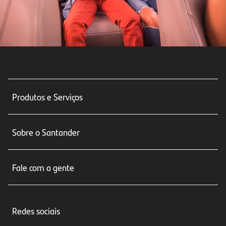
Produtos e Serviços
Conta corrente
Sobre o Santander
Cartões de crédito
Sobre nós
Seguros
Fale com a gente
Educação Financeira
Crédito e Financiamentos
Central de Atendimento
Trabalhe conosco
Investimentos
Redes sociais
Central de Renegociação
Sustentabilidade