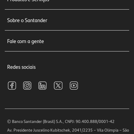
Conta corrente
Sobre o Santander
Cartões de crédito
Sobre nós
Seguros
Fale com a gente
Educação Financeira
Crédito e Financiamentos
Central de Atendimento
Trabalhe conosco
Investimentos
Redes sociais
Central de Renegociação
Sustentabilidade
Tarifas e pacotes de serviços
S.A.C
Relações com Investidores
Para sua Empresa
Ouvidoria
Imprensa
Encontre nossas agências
Análises Econômicas
Horários de Atendimento
© Banco Santander (Brasil) S.A., CNPJ: 90.400.888/0001-42
Definições de Cookies
Av. Presidente Juscelino Kubitschek, 2041/2235 – Vila Olímpia – São