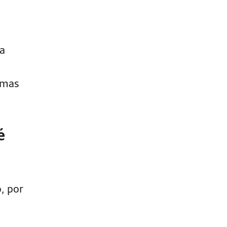
da
rmas
é
, por
,