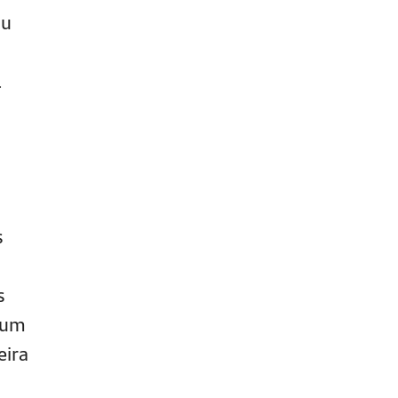
ou
.
s
s
e um
eira