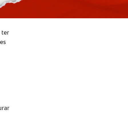
 ter
ões
urar