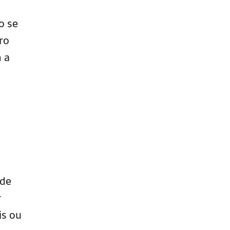
o se
ro
m a
 de
r
is ou