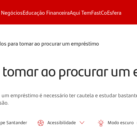
 Negócios
Educação Financeira
Aqui Tem
FastCo
Esfera
dos para tomar ao procurar um empréstimo
a tomar ao procurar um
m empréstimo é necessário ter cautela e estudar bastante 
são.
ipe Santander
Acessibilidade
Modo escuro