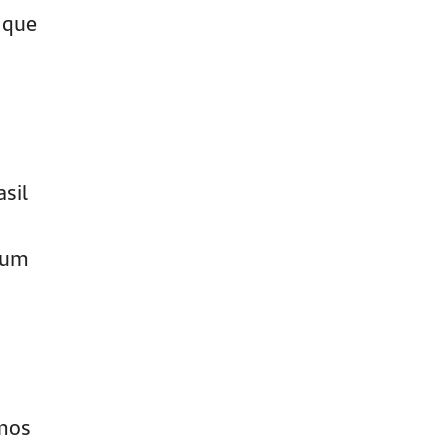
 que
sil
 um
imos