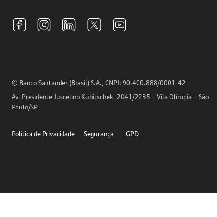
Sustentabilidade
Tarifas e pacotes de serviços
S.A.C
Relações com Investidores
Para sua Empresa
Ouvidoria
Imprensa
Encontre nossas agências
Análises Econômicas
Horários de Atendimento
© Banco Santander (Brasil) S.A., CNPJ: 90.400.888/0001-42
Definições de Cookies
Av. Presidente Juscelino Kubitschek, 2041/2235 – Vila Olímpia – São
Telefones
Paulo/SP.
Segurança
Política de Privacidade
Segurança
LGPD
Ética – Canal de denúncia