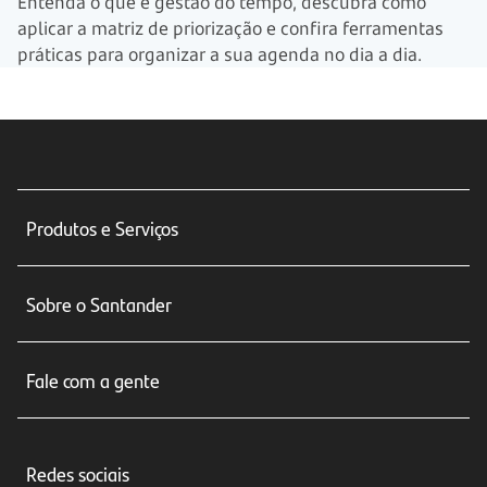
Entenda o que é gestão do tempo, descubra como
aplicar a matriz de priorização e confira ferramentas
práticas para organizar a sua agenda no dia a dia.
Produtos e Serviços
Conta corrente
Sobre o Santander
Cartões de crédito
Sobre nós
Seguros
Fale com a gente
Educação Financeira
Crédito e Financiamentos
Central de Atendimento
Trabalhe conosco
Investimentos
Redes sociais
Central de Renegociação