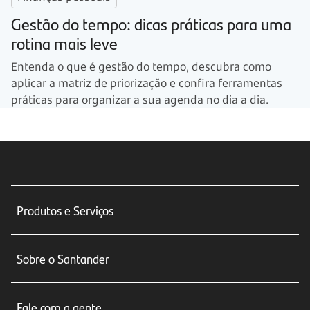
Gestão do tempo: dicas práticas para uma
rotina mais leve
Entenda o que é gestão do tempo, descubra como
aplicar a matriz de priorização e confira ferramentas
práticas para organizar a sua agenda no dia a dia.
Produtos e Serviços
Conta corrente
Sobre o Santander
Cartões de crédito
Sobre nós
Seguros
Fale com a gente