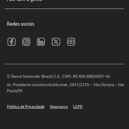
Educação Financeira
Crédito e Financiamentos
Central de Atendimento
Trabalhe conosco
Investimentos
Redes sociais
Central de Renegociação
Sustentabilidade
Tarifas e pacotes de serviços
S.A.C
Relações com Investidores
Para sua Empresa
Ouvidoria
Imprensa
Encontre nossas agências
Análises Econômicas
Horários de Atendimento
© Banco Santander (Brasil) S.A., CNPJ: 90.400.888/0001-42
Definições de Cookies
Av. Presidente Juscelino Kubitschek, 2041/2235 – Vila Olímpia – São
Telefones
Paulo/SP.
Segurança
Política de Privacidade
Segurança
LGPD
Ética – Canal de denúncia