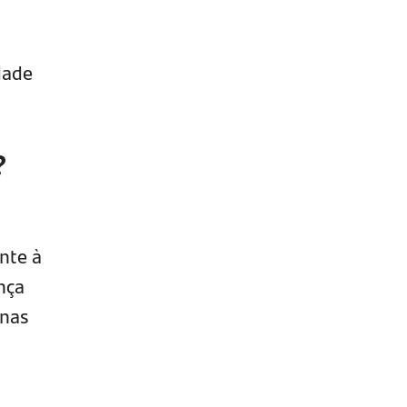
dade
?
nte à
nça
anas