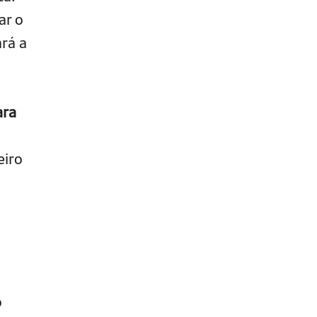
ar o
ará a
ara
eiro
o