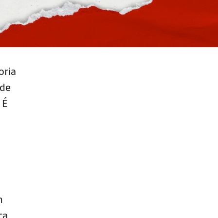
oria
 de
 É
m
ca.