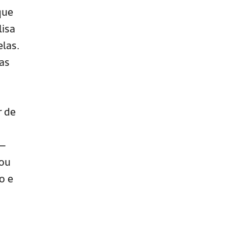
que
lisa
las.
as
r de
 —
 ou
o e