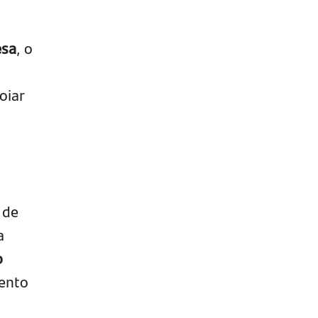
esa
, o
oiar
 de
a
o
mento