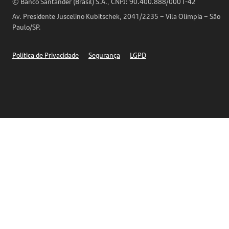
Horários de Atendimento
© Banco Santander (Brasil) S.A., CNPJ: 90.400.888/0001-42
Definições de Cookies
Av. Presidente Juscelino Kubitschek, 2041/2235 – Vila Olímpia – São
Telefones
Paulo/SP.
Segurança
Política de Privacidade
Segurança
LGPD
Ética – Canal de denúncia