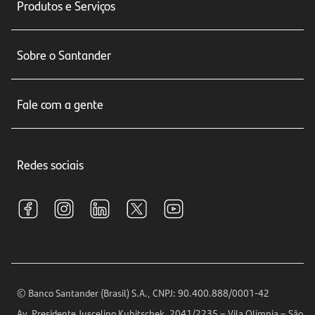
Produtos e Serviços
Conta corrente
Sobre o Santander
Cartões de crédito
Sobre nós
Seguros
Fale com a gente
Educação Financeira
Crédito e Financiamentos
Central de Atendimento
Trabalhe conosco
Investimentos
Redes sociais
Central de Renegociação
Sustentabilidade
Tarifas e pacotes de serviços
S.A.C
Relações com Investidores
Para sua Empresa
Ouvidoria
Imprensa
Encontre nossas agências
Análises Econômicas
Horários de Atendimento
© Banco Santander (Brasil) S.A., CNPJ: 90.400.888/0001-42
Definições de Cookies
Av. Presidente Juscelino Kubitschek, 2041/2235 – Vila Olímpia – São