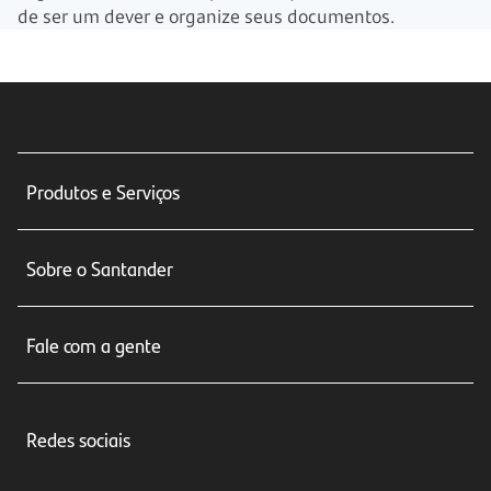
de ser um dever e organize seus documentos.
Produtos e Serviços
Conta corrente
Sobre o Santander
Cartões de crédito
Sobre nós
Seguros
Fale com a gente
Educação Financeira
Crédito e Financiamentos
Central de Atendimento
Trabalhe conosco
Investimentos
Redes sociais
Central de Renegociação
Sustentabilidade
Tarifas e pacotes de serviços