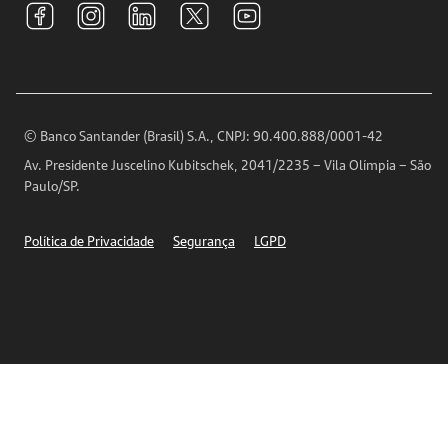
S.A.C
Relações com Investidores
Para sua Empresa
Ouvidoria
Imprensa
Encontre nossas agências
Análises Econômicas
Horários de Atendimento
© Banco Santander (Brasil) S.A., CNPJ: 90.400.888/0001-42
Definições de Cookies
Av. Presidente Juscelino Kubitschek, 2041/2235 – Vila Olímpia – São
Telefones
Paulo/SP.
Segurança
Política de Privacidade
Segurança
LGPD
Ética – Canal de denúncia