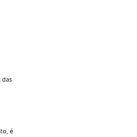
 das
to, é