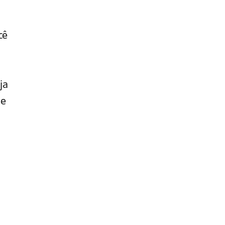
cê
ja
te