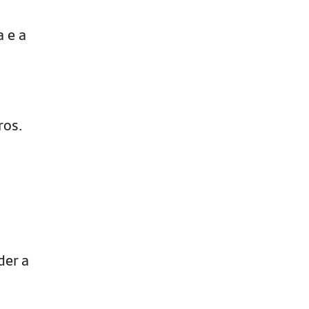
 e a
ros.
der a