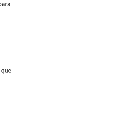
para
o que