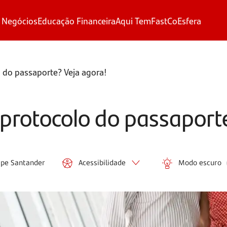
 Negócios
Educação Financeira
Aqui Tem
FastCo
Esfera
 do passaporte? Veja agora!
protocolo do passaport
ipe Santander
Acessibilidade
Modo escuro