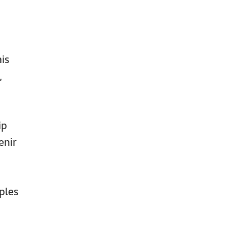
is
,
ip
enir
ples