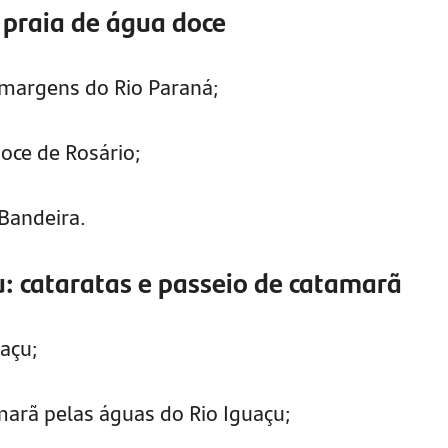
a praia de água doce
 margens do Rio Paraná;
oce de Rosário;
Bandeira.
u: cataratas e passeio de catamarã
uaçu;
arã pelas águas do Rio Iguaçu;