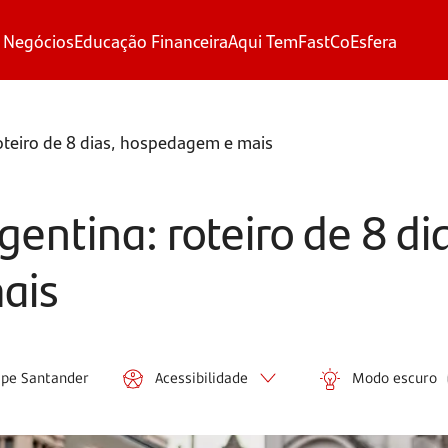
 Negócios
Educação Financeira
Aqui Tem
FastCo
Esfera
oteiro de 8 dias, hospedagem e mais
entina: roteiro de 8 di
ais
ipe Santander
Acessibilidade
Modo escuro