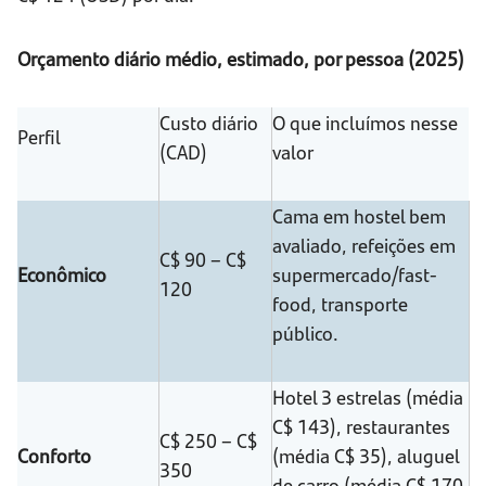
Orçamento diário médio, estimado, por pessoa (2025)
Custo diário
O que incluímos nesse
Perfil
(CAD)
valor
Cama em hostel bem
avaliado, refeições em
C$ 90 – C$
Econômico
supermercado/fast-
120
food, transporte
público.
Hotel 3 estrelas (média
C$ 143), restaurantes
C$ 250 – C$
Conforto
(média C$ 35), aluguel
350
de carro (média C$ 170