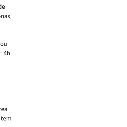
de
onas,
 ou
: 4h
rea
l tem