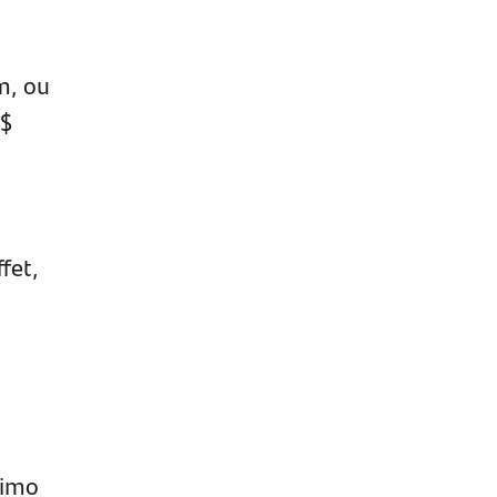
m, ou
R$
fet,
ximo