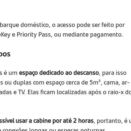
barque doméstico, o acesso pode ser feito por
ey e Priority Pass, ou mediante pagamento.
opos
os é um
espaço dedicado ao descanso
, para isso
is ou duplas com espaço cerca de 5m², cama, ar-
das e TV. Elas ficam localizadas após o raio-x d
ssível usar a cabine por até 2 horas
, portanto, é
ra conexões longas ou esperas noturnas.