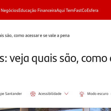
 Negócios
Educação Financeira
Aqui Tem
FastCo
Esfera
ais são, como acessar e se vale a pena
s: veja quais são, como 
ipe Santander
Acessibilidade
Modo escuro