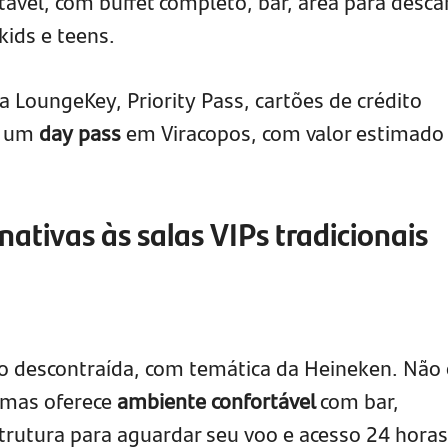
ável, com buffet completo, bar, área para desca
kids e teens.
ia LoungeKey, Priority Pass, cartões de crédito
o um
day pass
em Viracopos, com valor estimad
nativas às salas VIPs tradicionais
o descontraída, com temática da Heineken. Não 
, mas oferece
ambiente confortável
com bar,
strutura para aguardar seu voo e acesso 24 horas