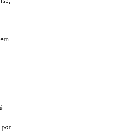
nso,
o em
é
 por