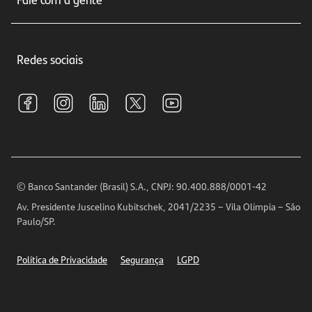
Educação Financeira
Crédito e Financiamentos
Central de Atendimento
Trabalhe conosco
Investimentos
Redes sociais
Central de Renegociação
Sustentabilidade
Tarifas e pacotes de serviços
S.A.C
Relações com Investidores
Para sua Empresa
Ouvidoria
Imprensa
Encontre nossas agências
Análises Econômicas
Horários de Atendimento
© Banco Santander (Brasil) S.A., CNPJ: 90.400.888/0001-42
Definições de Cookies
Av. Presidente Juscelino Kubitschek, 2041/2235 – Vila Olímpia – São
Telefones
Paulo/SP.
Segurança
Política de Privacidade
Segurança
LGPD
Ética – Canal de denúncia