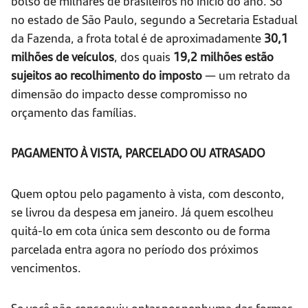
bolso de milhares de brasileiros no início do ano. Só
no estado de São Paulo, segundo a Secretaria Estadual
da Fazenda, a frota total é de aproximadamente
30,1
milhões de veículos
, dos quais
19,2 milhões estão
sujeitos ao recolhimento do imposto
— um retrato da
dimensão do impacto desse compromisso no
orçamento das famílias.
PAGAMENTO À VISTA, PARCELADO OU ATRASADO
Quem optou pelo pagamento à vista, com desconto,
se livrou da despesa em janeiro. Já quem escolheu
quitá-lo em cota única sem desconto ou de forma
parcelada entra agora no período dos próximos
vencimentos.
Se você não conseguiu optar por nenhuma das formas