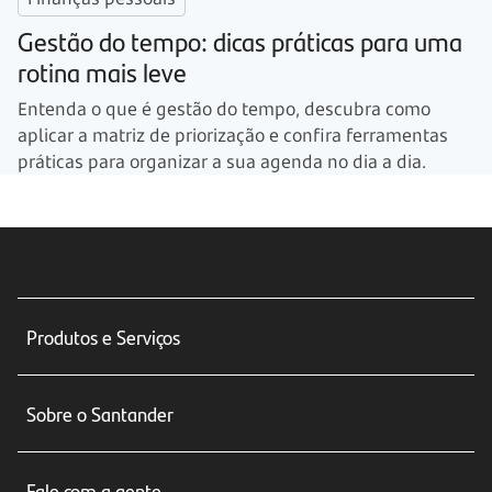
Gestão do tempo: dicas práticas para uma
rotina mais leve
Entenda o que é gestão do tempo, descubra como
aplicar a matriz de priorização e confira ferramentas
práticas para organizar a sua agenda no dia a dia.
Produtos e Serviços
Conta corrente
Sobre o Santander
Cartões de crédito
Sobre nós
Seguros
Fale com a gente