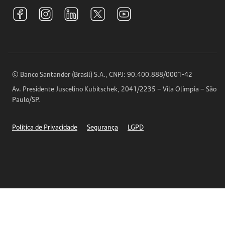
Tarifas e pacotes de serviços
S.A.C
Relações com Investidores
Para sua Empresa
Ouvidoria
Imprensa
Encontre nossas agências
Análises Econômicas
Horários de Atendimento
© Banco Santander (Brasil) S.A., CNPJ: 90.400.888/0001-42
Definições de Cookies
Av. Presidente Juscelino Kubitschek, 2041/2235 – Vila Olímpia – São
Telefones
Paulo/SP.
Segurança
Política de Privacidade
Segurança
LGPD
Ética – Canal de denúncia