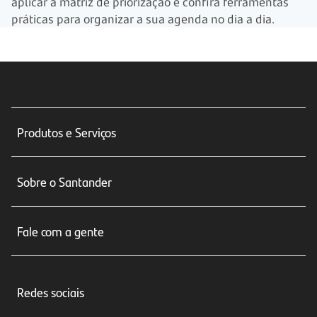
aplicar a matriz de priorização e confira ferramentas
práticas para organizar a sua agenda no dia a dia.
Produtos e Serviços
Conta corrente
Sobre o Santander
Cartões de crédito
Sobre nós
Seguros
Fale com a gente
Educação Financeira
Crédito e Financiamentos
Central de Atendimento
Trabalhe conosco
Investimentos
Redes sociais
Central de Renegociação
Sustentabilidade