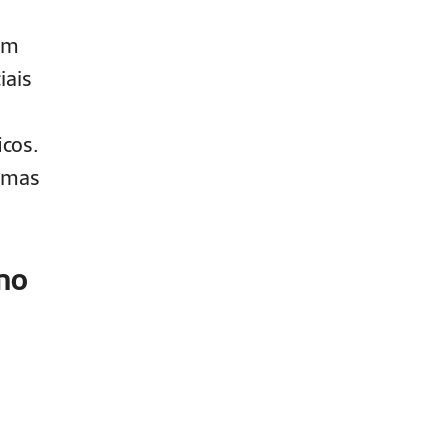
ém
iais
icos.
, mas
omo