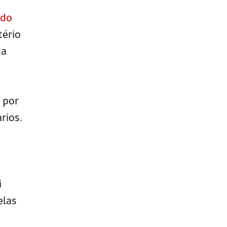
 do
tério
da
 por
rios.
i
elas