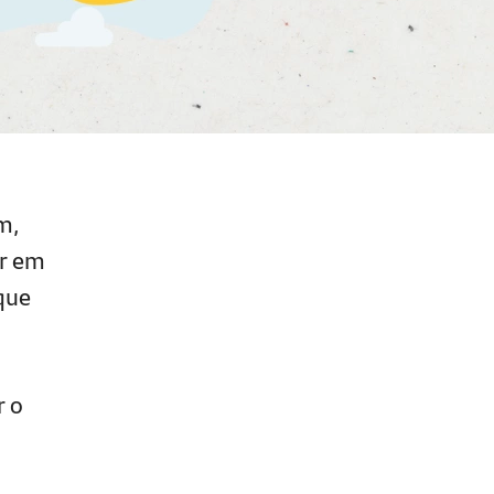
m,
ar em
que
r o