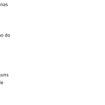
enas
ão do
guns
de