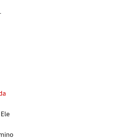
.
 da
 Ele
rmino