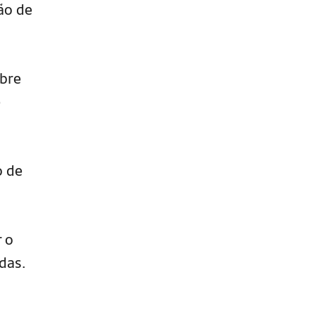
ão de
bre
e
o de
r o
das.