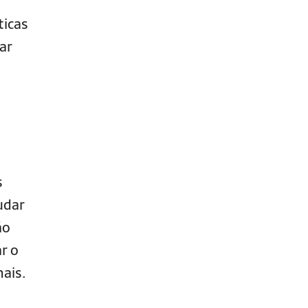
ticas
ar
s
udar
ão
r o
mais.