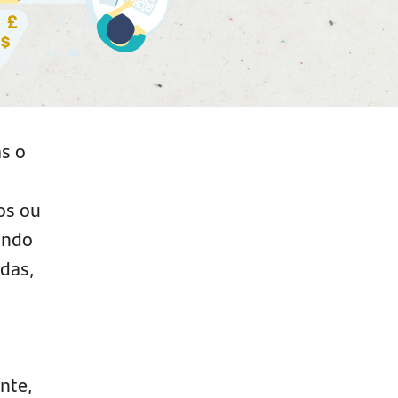
as o
os ou
indo
ndas,
nte,