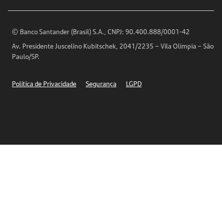
Encontre nossas agências
Análises Econômicas
Horários de Atendimento
© Banco Santander (Brasil) S.A., CNPJ: 90.400.888/0001-42
Definições de Cookies
Av. Presidente Juscelino Kubitschek, 2041/2235 – Vila Olímpia – São
Telefones
Paulo/SP.
Segurança
Política de Privacidade
Segurança
LGPD
Ética – Canal de denúncia