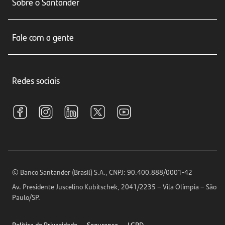
Sobre o Santander
Cartões de crédito
Sobre nós
Seguros
Fale com a gente
Educação Financeira
Crédito e Financiamentos
Central de Atendimento
Trabalhe conosco
Investimentos
Redes sociais
Central de Renegociação
Sustentabilidade
Tarifas e pacotes de serviços
S.A.C
Relações com Investidores
Para sua Empresa
Ouvidoria
Imprensa
Encontre nossas agências
Análises Econômicas
Horários de Atendimento
© Banco Santander (Brasil) S.A., CNPJ: 90.400.888/0001-42
Definições de Cookies
Av. Presidente Juscelino Kubitschek, 2041/2235 – Vila Olímpia – São
Telefones
Paulo/SP.
Segurança
Política de Privacidade
Segurança
LGPD