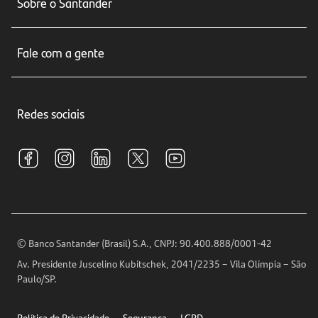
Sobre o Santander
Cartões de crédito
Sobre nós
Seguros
Fale com a gente
Educação Financeira
Crédito e Financiamentos
Central de Atendimento
Trabalhe conosco
Investimentos
Redes sociais
Central de Renegociação
Sustentabilidade
Tarifas e pacotes de serviços
S.A.C
Relações com Investidores
Para sua Empresa
Ouvidoria
Imprensa
Encontre nossas agências
Análises Econômicas
Horários de Atendimento
© Banco Santander (Brasil) S.A., CNPJ: 90.400.888/0001-42
Definições de Cookies
Av. Presidente Juscelino Kubitschek, 2041/2235 – Vila Olímpia – São
Telefones
Paulo/SP.
Segurança
Política de Privacidade
Segurança
LGPD