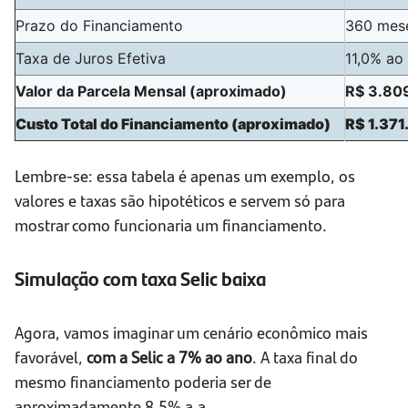
Prazo do Financiamento
360 mese
Taxa de Juros Efetiva
11,0% ao
Valor da Parcela Mensal (aproximado)
R$ 3.80
Custo Total do Financiamento (aproximado)
R$ 1.37
Lembre-se: essa tabela é apenas um exemplo, os
valores e taxas são hipotéticos e servem só para
mostrar como funcionaria um financiamento.
Simulação com taxa Selic baixa
Agora, vamos imaginar um cenário econômico mais
favorável,
com a Selic a 7% ao ano
. A taxa final do
mesmo financiamento poderia ser de
aproximadamente 8,5% a.a.