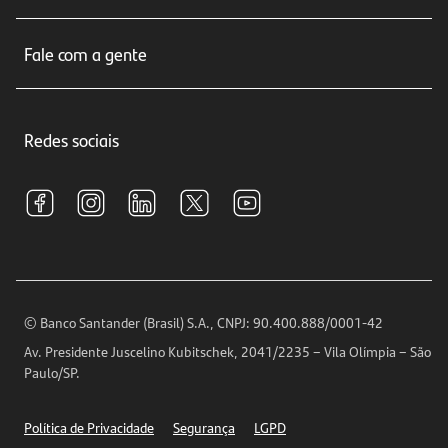
Cartões de crédito
Sobre nós
Seguros
Fale com a gente
Educação Financeira
Crédito e Financiamentos
Central de Atendimento
Trabalhe conosco
Investimentos
Redes sociais
Central de Renegociação
Sustentabilidade
Tarifas e pacotes de serviços
S.A.C
Relações com Investidores
Para sua Empresa
Ouvidoria
Imprensa
Encontre nossas agências
Análises Econômicas
Horários de Atendimento
© Banco Santander (Brasil) S.A., CNPJ: 90.400.888/0001-42
Definições de Cookies
Av. Presidente Juscelino Kubitschek, 2041/2235 – Vila Olímpia – São
Telefones
Paulo/SP.
Segurança
Política de Privacidade
Segurança
LGPD