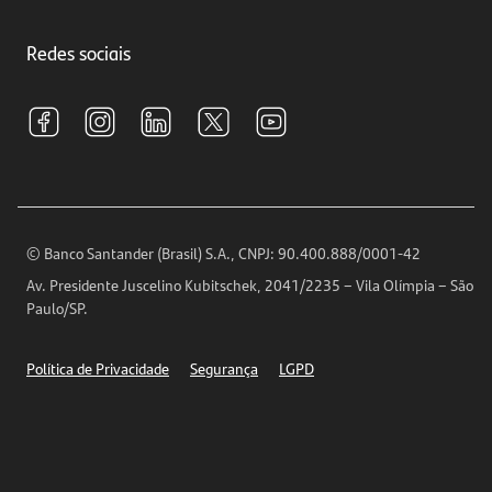
Crédito e Financiamentos
Central de Atendimento
Trabalhe conosco
Investimentos
Redes sociais
Central de Renegociação
Sustentabilidade
Tarifas e pacotes de serviços
S.A.C
Relações com Investidores
Para sua Empresa
Ouvidoria
Imprensa
Encontre nossas agências
Análises Econômicas
Horários de Atendimento
© Banco Santander (Brasil) S.A., CNPJ: 90.400.888/0001-42
Definições de Cookies
Av. Presidente Juscelino Kubitschek, 2041/2235 – Vila Olímpia – São
Telefones
Paulo/SP.
Segurança
Política de Privacidade
Segurança
LGPD
Ética – Canal de denúncia