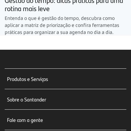
rotina mais leve
Entenda o que é gestão do tempo, descubra como
aplicar a matriz de priorização e confira ferramentas
práticas para organizar a sua agenda no dia a dia.
Produtos e Serviços
Conta corrente
Sobre o Santander
Cartões de crédito
Sobre nós
Seguros
Fale com a gente
Educação Financeira