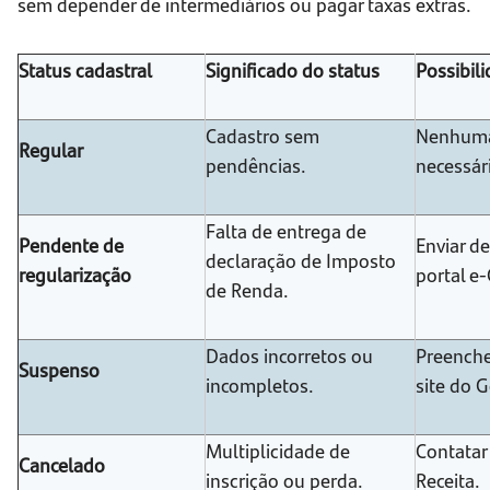
sem depender de intermediários ou pagar taxas extras.
Status cadastral
Significado do status
Possibil
Cadastro sem
Nenhuma
Regular
pendências.
necessár
Falta de entrega de
Pendente de
Enviar d
declaração de Imposto
regularização
portal e
de Renda.
Dados incorretos ou
Preenche
Suspenso
incompletos.
site do 
Multiplicidade de
Contatar 
Cancelado
inscrição ou perda.
Receita.