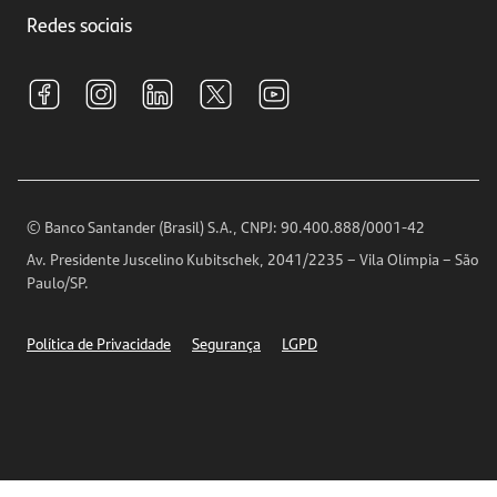
Trabalhe conosco
Investimentos
Redes sociais
Central de Renegociação
Sustentabilidade
Tarifas e pacotes de serviços
S.A.C
Relações com Investidores
Para sua Empresa
Ouvidoria
Imprensa
Encontre nossas agências
Análises Econômicas
Horários de Atendimento
© Banco Santander (Brasil) S.A., CNPJ: 90.400.888/0001-42
Definições de Cookies
Av. Presidente Juscelino Kubitschek, 2041/2235 – Vila Olímpia – São
Telefones
Paulo/SP.
Segurança
Política de Privacidade
Segurança
LGPD
Ética – Canal de denúncia