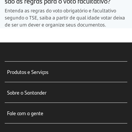
são as regras para o voto facultativo?
Entenda as regras do voto obrigatório e facultativo
segundo o TSE, saiba a partir de qual idade votar deixa
de ser um dever e organize seus documentos.
Produtos e Serviços
Conta corrente
Sobre o Santander
Cartões de crédito
Sobre nós
Seguros
Fale com a gente
Educação Financeira
Crédito e Financiamentos
Central de Atendimento