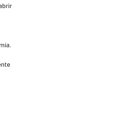
abrir
omia.
ente