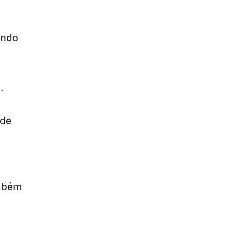
undo
.
 de
ambém