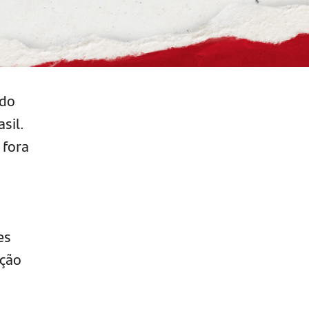
ado
sil.
 fora
es
ução