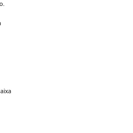
o.
m
aixa