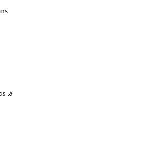
uns
os lá