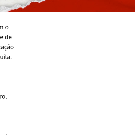
m o
 e de
zação
uila.
ro,