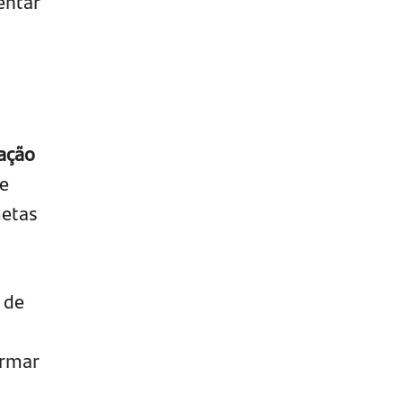
entar
ação
le
metas
 de
ormar