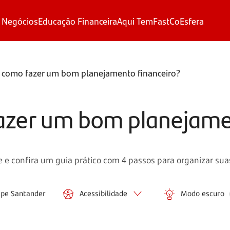
 Negócios
Educação Financeira
Aqui Tem
FastCo
Esfera
e como fazer um bom planejamento financeiro?
azer um bom planejame
 e confira um guia prático com 4 passos para organizar sua
ipe Santander
Acessibilidade
Modo escuro