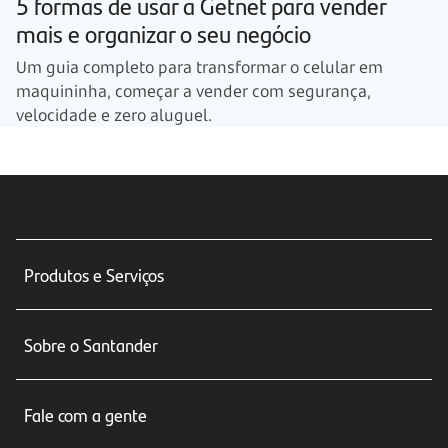
5 formas de usar a Getnet para vender
mais e organizar o seu negócio
Um guia completo para transformar o celular em
maquininha, começar a vender com segurança,
velocidade e zero aluguel.
Produtos e Serviços
Conta corrente
Sobre o Santander
Cartões de crédito
Sobre nós
Seguros
Fale com a gente
Educação Financeira