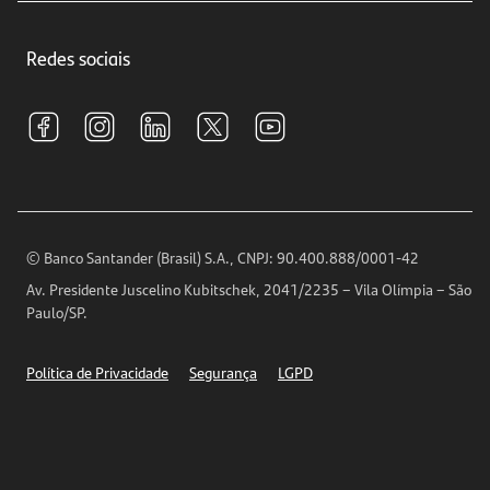
Crédito e Financiamentos
Central de Atendimento
Trabalhe conosco
Investimentos
Redes sociais
Central de Renegociação
Sustentabilidade
Tarifas e pacotes de serviços
S.A.C
Relações com Investidores
Para sua Empresa
Ouvidoria
Imprensa
Encontre nossas agências
Análises Econômicas
Horários de Atendimento
© Banco Santander (Brasil) S.A., CNPJ: 90.400.888/0001-42
Definições de Cookies
Av. Presidente Juscelino Kubitschek, 2041/2235 – Vila Olímpia – São
Telefones
Paulo/SP.
Segurança
Política de Privacidade
Segurança
LGPD
Ética – Canal de denúncia