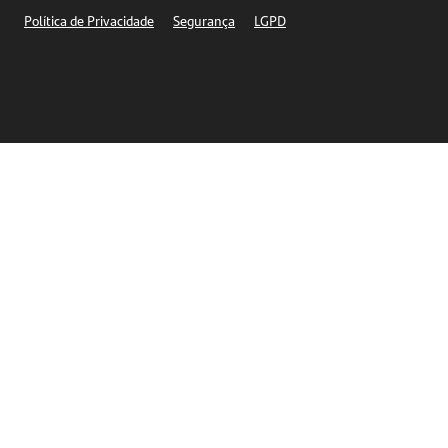
Segurança
Política de Privacidade
Segurança
LGPD
Ética – Canal de denúncia