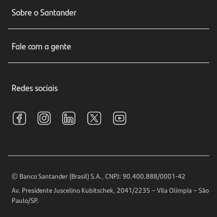
Conta corrente
Sobre o Santander
Cartões de crédito
Sobre nós
Seguros
Fale com a gente
Educação Financeira
Crédito e Financiamentos
Central de Atendimento
Trabalhe conosco
Investimentos
Redes sociais
Central de Renegociação
Sustentabilidade
Tarifas e pacotes de serviços
S.A.C
Relações com Investidores
Para sua Empresa
Ouvidoria
Imprensa
Encontre nossas agências
Análises Econômicas
Horários de Atendimento
© Banco Santander (Brasil) S.A., CNPJ: 90.400.888/0001-42
Definições de Cookies
Av. Presidente Juscelino Kubitschek, 2041/2235 – Vila Olímpia – São
Telefones
Paulo/SP.