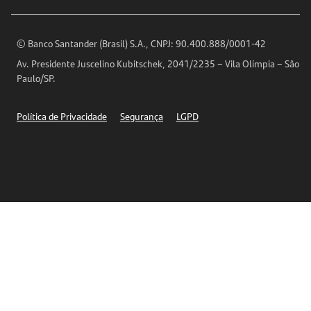
Encontre nossas agências
Análises Econômicas
Horários de Atendimento
© Banco Santander (Brasil) S.A., CNPJ: 90.400.888/0001-42
Definições de Cookies
Av. Presidente Juscelino Kubitschek, 2041/2235 – Vila Olímpia – São
Telefones
Paulo/SP.
Segurança
Política de Privacidade
Segurança
LGPD
Ética – Canal de denúncia