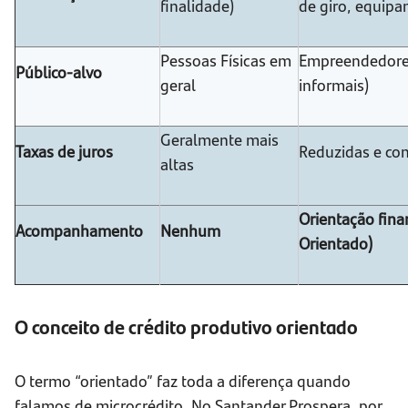
finalidade)
de giro, equip
Pessoas Físicas em
Empreendedores
Público-alvo
geral
informais)
Geralmente mais
Taxas de juros
Reduzidas e com
altas
Orientação fina
Acompanhamento
Nenhum
Orientado)
O conceito de crédito produtivo orientado
O termo “orientado” faz toda a diferença quando
falamos de microcrédito. No Santander Prospera, por