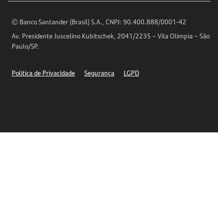
Análises Econômicas
Horários de Atendimento
© Banco Santander (Brasil) S.A., CNPJ: 90.400.888/0001-42
Definições de Cookies
Av. Presidente Juscelino Kubitschek, 2041/2235 – Vila Olímpia – São
Telefones
Paulo/SP.
Segurança
Política de Privacidade
Segurança
LGPD
Ética – Canal de denúncia