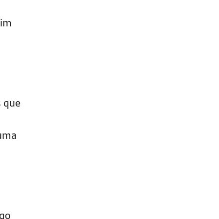
sim
s que
 uma
ogo