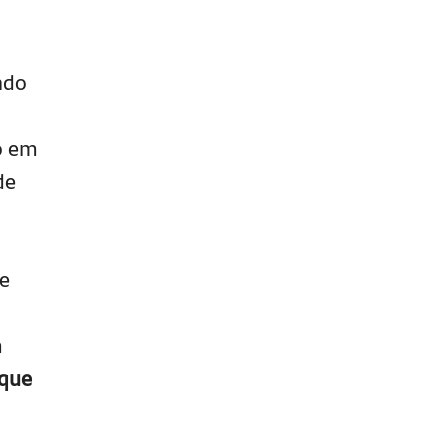
ado
o em
de
de
m
 que