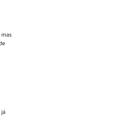
, mas
de
 já