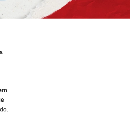
s
 em
ue
ndo.