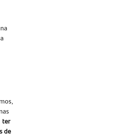
 na
sa
emos,
anas
,
ter
s de